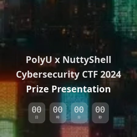
PolyU x NuttyShell
Cybersecurity CTF 2024
Prize Presentation
日
時
分
秒